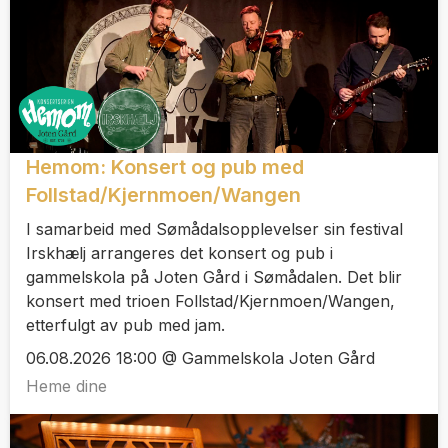
Hemom: Konsert og pub med
Follstad/Kjernmoen/Wangen
I samarbeid med Sømådalsopplevelser sin festival
Irskhælj arrangeres det konsert og pub i
gammelskola på Joten Gård i Sømådalen. Det blir
konsert med trioen Follstad/Kjernmoen/Wangen,
etterfulgt av pub med jam.
06.08.2026 18:00 @ Gammelskola Joten Gård
Heme dine