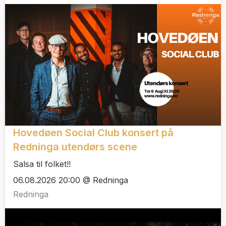
Hovedøen Social Club konsert på
Redninga utendørs scene
Salsa til folket!!
06.08.2026 20:00 @ Redninga
Redninga