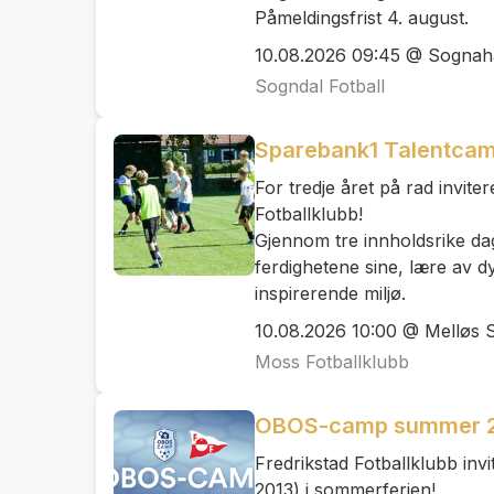
Påmeldingsfrist 4. august.
10.08.2026 09:45 @ Sognaha
Sogndal Fotball
Sparebank1 Talentcamp
For tredje året på rad invite
Fotballklubb!
Gjennom tre innholdsrike dage
ferdighetene sine, lære av dy
inspirerende miljø.
10.08.2026 10:00 @ Melløs 
Moss Fotballklubb
OBOS-camp summer 
Fredrikstad Fotballklubb inv
2013) i sommerferien!