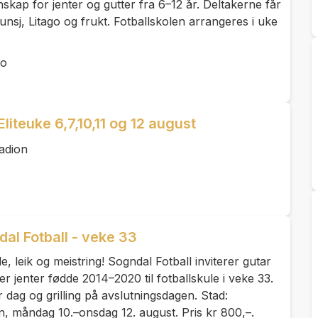
skap for jenter og gutter fra 6–12 år. Deltakerne får
 lunsj, Litago og frukt. Fotballskolen arrangeres i uke
to
liteuke 6,7,10,11 og 12 august
adion
al Fotball - veke 33
e, leik og meistring! Sogndal Fotball inviterer gutar
r jenter fødde 2014–2020 til fotballskule i veke 33.
r dag og grilling på avslutningsdagen. Stad:
n, måndag 10.–onsdag 12. august. Pris kr 800,–.