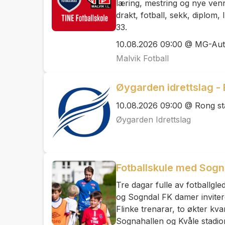
læring, mestring og nye venn
drakt, fotball, sekk, diplom,
33.
10.08.2026 09:00 @ MG-Au
Malvik Fotball
Øygarden idrettslag - E
10.08.2026 09:00 @ Rong st
Øygarden Idrettslag
Fotballskule med Sognd
Tre dagar fulle av fotballgled
og Sogndal FK damer invitere
Flinke trenarar, to økter kva
Sognahallen og Kvåle stadio