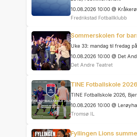
10.08.2026 10:00 @ Kråkerø
Fredrikstad Fotballklubb
Sommerskolen for bar
Uke 33: mandag til fredag på
10.08.2026 10:00 @ Det And
Det Andre Teatret
TINE Fotballskole 202
TINE Fotballskole 2026, Bje
10.08.2026 10:00 @ Lerøyha
Tromsø IL
Fyllingen Lions summer