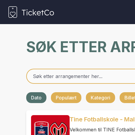
SØK ETTER A
Dato
Populært
Kategori
Bill
Tine Fotballskole - Mal
Velkommen til TINE Fotballsk