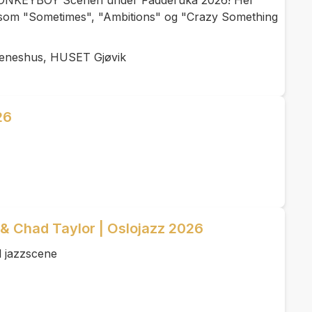
 DONKEYBOY Scenen under Fadderuka 2026! Her
m "Sometimes", "Ambitions" og "Crazy Something
teneshus, HUSET Gjøvik
26
& Chad Taylor | Oslojazz 2026
l jazzscene