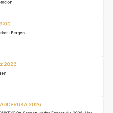
Stadion
19:00
eket i Bergen
zz 2026
lsen
FADDERUKA 2026