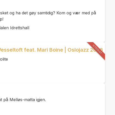
i basket og ha det gøy samtidig? Kom og vær med på
p!
alen Idrettshall
UTSOLGT
sseltoft feat. Mari Boine | Oslojazz 2026
lite
t på Melløs-matta igjen.